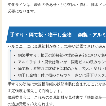
劣化サインは、表面の色あせ・ひび割れ・膨れ、排水ドレ
必要になります。
手すり・隔て板・物干し金物──鋼製・アル
バルコニーには金属部材が多く、塩害や結露でさびが進み
鋼製手すり：根元の溶接部や埋め込み部にさびが集
アルミ手すり：腐食は遅いが、固定ビスの緩みやシ
隔て板：避難時に蹴破る部材のため、割れ・変形・
物干し金物：付け根のぐらつき・さびは落下リスク
手すりの塗装は大規模修繕の鉄部塗装に含まれることが多
固定強度を優先して判断します。
修繕委員会は、これらの金属部材が見積書で「鉄部塗装一
の追加費用を抑えられます。