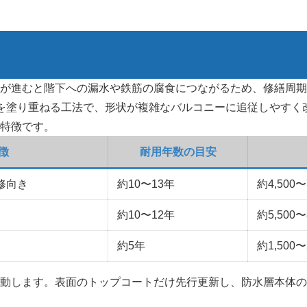
が進むと階下への漏水や鉄筋の腐食につながるため、修繕周期
を塗り重ねる工法で、形状が複雑なバルコニーに追従しやすく改
特徴です。
徴
耐用年数の目安
修向き
約10〜13年
約4,500〜
約10〜12年
約5,500〜
約5年
約1,500〜
動します。表面のトップコートだけ先行更新し、防水層本体の