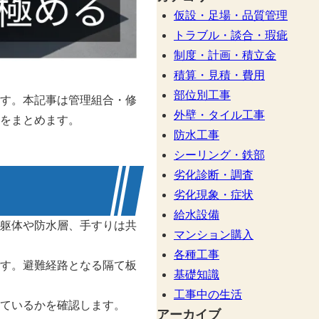
仮設・足場・品質管理
トラブル・談合・瑕疵
制度・計画・積立金
積算・見積・費用
部位別工事
す。本記事は管理組合・修
外壁・タイル工事
をまとめます。
防水工事
シーリング・鉄部
劣化診断・調査
劣化現象・症状
給水設備
躯体や防水層、手すりは共
マンション購入
各種工事
す。避難経路となる隔て板
基礎知識
工事中の生活
ているかを確認します。
アーカイブ