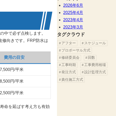
2026年6月
2025年4月
2023年4月
2023年3月
の中で必ず点検します。
タグクラウド
修向きです。FRP防水は
アフター
スケジュール
プロポーサル方式
費用の目安
修繕委員会
回数
工事時期
工事費用相場
7,500円/平米
発注方式
設計監理方式
責任施工方式
8,500円/平米
2,500円/平米
寿命を延ばす考え方も有効