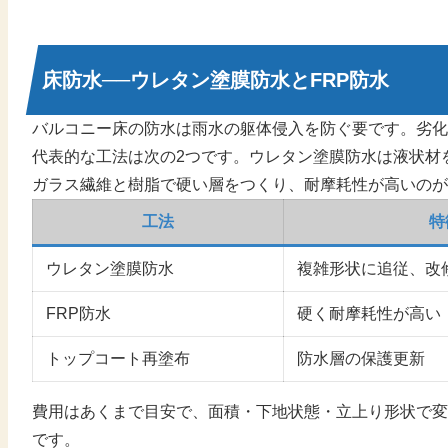
床防水──ウレタン塗膜防水とFRP防水
バルコニー床の防水は雨水の躯体侵入を防ぐ要です。劣化
代表的な工法は次の2つです。ウレタン塗膜防水は液状材
ガラス繊維と樹脂で硬い層をつくり、耐摩耗性が高いのが
工法
特
ウレタン塗膜防水
複雑形状に追従、改
FRP防水
硬く耐摩耗性が高い
トップコート再塗布
防水層の保護更新
費用はあくまで目安で、面積・下地状態・立上り形状で変
です。