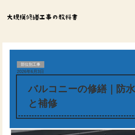
内
容
を
ス
キ
ッ
部位別工事
プ
2026年6月3日
バルコニーの修繕｜防
と補修