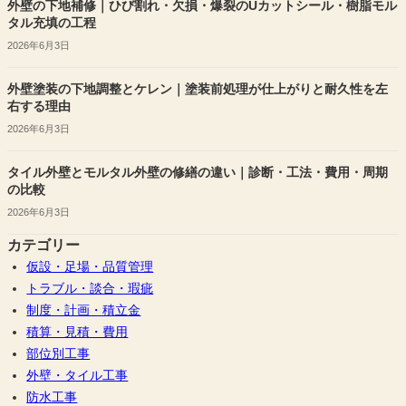
外壁の下地補修｜ひび割れ・欠損・爆裂のUカットシール・樹脂モル
タル充填の工程
2026年6月3日
外壁塗装の下地調整とケレン｜塗装前処理が仕上がりと耐久性を左
右する理由
2026年6月3日
タイル外壁とモルタル外壁の修繕の違い｜診断・工法・費用・周期
の比較
2026年6月3日
カテゴリー
仮設・足場・品質管理
トラブル・談合・瑕疵
制度・計画・積立金
積算・見積・費用
部位別工事
外壁・タイル工事
防水工事