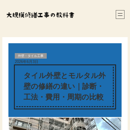
内
容
を
ス
キ
ッ
プ
外壁・タイル工事
2026年6月3日
タイル外壁とモルタル外
壁の修繕の違い｜診断・
工法・費用・周期の比較