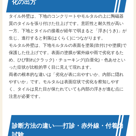
化の出方
タイル外壁は、下地のコンクリートやモルタルの上に陶磁器
質のタイルを張り付けた仕上げです。意匠性と耐久性が高い
一方、下地とタイルの接着が経年で弱まると「浮き(うき)」が
生じ、進行すると剥落(はくらく)につながります。
モルタル外壁は、下地モルタルの表面を塗装(吹付けや塗膜)で
保護した仕上げです。表面の塗膜が紫外線や雨で劣化するた
め、ひび割れ(クラック)・チョーキング(白亜化)・色あせとい
った症状が比較的早く目に見えて現れます。
両者の根本的な違いは「劣化が表に出やすいか、内部に隠れ
やすいか」です。モルタルは表面症状で劣化を察知しやす
く、タイルは見た目が保たれていても内部の浮きが進む点に
注意が必要です。
診断方法の違い──打診・赤外線・付着力
試験