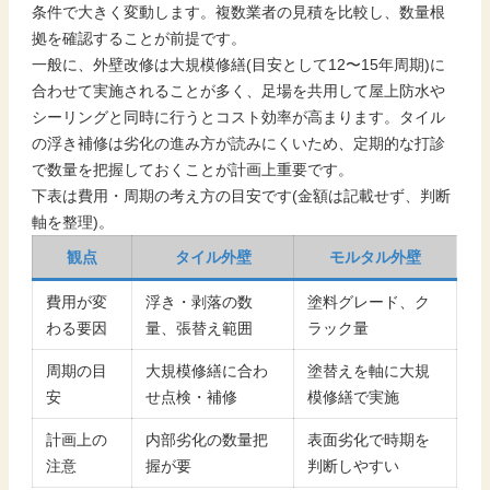
条件で大きく変動します。複数業者の見積を比較し、数量根
拠を確認することが前提です。
一般に、外壁改修は大規模修繕(目安として12〜15年周期)に
合わせて実施されることが多く、足場を共用して屋上防水や
シーリングと同時に行うとコスト効率が高まります。タイル
の浮き補修は劣化の進み方が読みにくいため、定期的な打診
で数量を把握しておくことが計画上重要です。
下表は費用・周期の考え方の目安です(金額は記載せず、判断
軸を整理)。
観点
タイル外壁
モルタル外壁
費用が変
浮き・剥落の数
塗料グレード、ク
わる要因
量、張替え範囲
ラック量
周期の目
大規模修繕に合わ
塗替えを軸に大規
安
せ点検・補修
模修繕で実施
計画上の
内部劣化の数量把
表面劣化で時期を
注意
握が要
判断しやすい