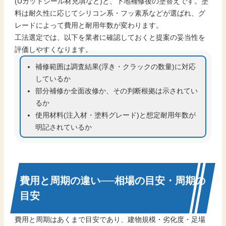
(Uカットシール材充填など)と、下地補修後の塗替えです。塗
料は耐久性に応じてシリコン系・フッ素系などが選ばれ、グ
レードによって費用と耐用年数が変わります。
工法選定では、以下を業者に確認しておくと提案の妥当性を
評価しやすくなります。
補修範囲は調査結果(浮き・クラックの数量)に対応
しているか
部分補修か全面改修か、その判断根拠は示されてい
るか
使用材料(注入材・塗料グレード)と想定耐用年数が
明記されているか
費用と周期の違い──相場の目安・周期の
目安
費用と周期はあくまで目安であり、建物規模・劣化度・足場