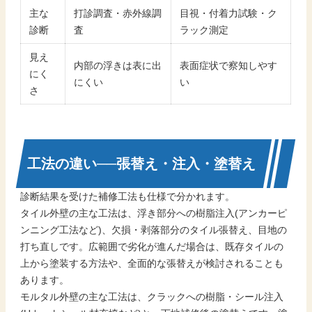
主な
打診調査・赤外線調
目視・付着力試験・ク
診断
査
ラック測定
見え
内部の浮きは表に出
表面症状で察知しやす
にく
にくい
い
さ
工法の違い──張替え・注入・塗替え
診断結果を受けた補修工法も仕様で分かれます。
タイル外壁の主な工法は、浮き部分への樹脂注入(アンカーピ
ンニング工法など)、欠損・剥落部分のタイル張替え、目地の
打ち直しです。広範囲で劣化が進んだ場合は、既存タイルの
上から塗装する方法や、全面的な張替えが検討されることも
あります。
モルタル外壁の主な工法は、クラックへの樹脂・シール注入