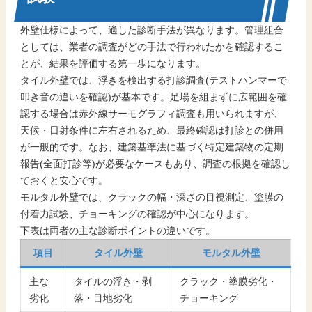
外壁仕様によって、適した診断手法が異なります。管理組合
としては、業者の調査がどの手法で行われたかを確認するこ
とが、結果を評価する第一歩になります。
タイル外壁では、浮きを検出する打診調査(テストハンマーで
叩き音の違いを確認)が基本です。足場を組まずに広範囲を確
認する場合は赤外線サーモグラフィ調査も用いられますが、
天候・日射条件に左右されるため、最終確認は打診との併用
が一般的です。なお、建築基準法に基づく特定建築物の定期
報告(全面打診等)が必要なケースもあり、調査の根拠を確認し
ておくと安心です。
モルタル外壁では、クラックの幅・深さの目視測定、塗膜の
付着力試験、チョーキングの確認が中心になります。
下表は両者の主な診断ポイントの違いです。
項目
タイル外壁
モルタル外壁
主な
タイルの浮き・剥
クラック・塗膜劣化・
劣化
落・目地劣化
チョーキング