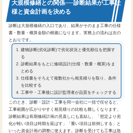
大規模修繕との関係──診断結果が工事仕
様と資金計画を決める
診断は大規模修繕の入口であり、結果がそのまま工事の仕様
書・数量・概算金額の根拠になります。実務上の流れは次の
とおりです。
建物診断(劣化診断)で劣化状況と優先順位を把握す
る
診断結果をもとに修繕設計(仕様・数量・概算)をま
とめる
仕様書をそろえて複数社から相見積りを取り、条件
を比較する
工事中・工事後に設計監理者が品質をチェックする
このとき、診断・設計・工事を同一会社に一括で任せると、
工事範囲が広がりやすく相見積りの比較も難しくなります。
診断結果は長期修繕計画の見直しにも直結し、「想定より劣
化が軽い項目は時期を延ばす」「重い項目は前倒しする」と
いった資金計画の調整に使えます。診断を受けても工事は急