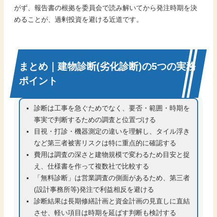
がず、報告書の根拠を委員会で読み解いてから発注時期を決
めることが、過剰投資を避ける近道です。
まとめ｜建物診断(劣化診断)の5つの実務
ポイント
診断は工事を急ぐためでなく、要否・範囲・時期を
事実で判断するための調査と位置づける
目視・打診・機器測定の違いを理解し、タイル浮き
など第三者被害リスクは特に重点的に確認する
費用は調査の深さと建物規模で変わるため目安と捉
え、仕様書を作って複数社で比較する
「無料診断」は営業調査の側面があるため、第三者
(設計事務所等)発注で利益相反を避ける
診断結果は長期修繕計画と資金計画の見直しに直結
させ、軽い項目は時期を延ばす判断も検討する