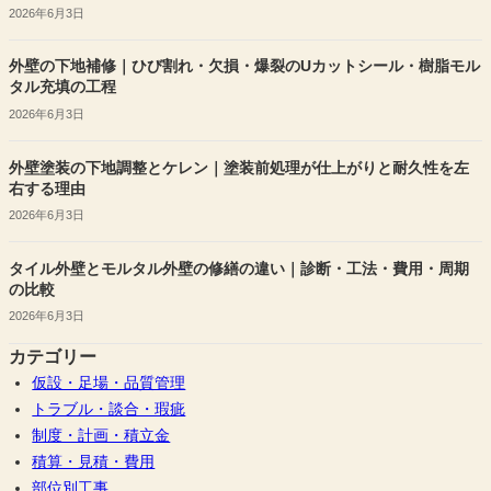
2026年6月3日
外壁の下地補修｜ひび割れ・欠損・爆裂のUカットシール・樹脂モル
タル充填の工程
2026年6月3日
外壁塗装の下地調整とケレン｜塗装前処理が仕上がりと耐久性を左
右する理由
2026年6月3日
タイル外壁とモルタル外壁の修繕の違い｜診断・工法・費用・周期
の比較
2026年6月3日
カテゴリー
仮設・足場・品質管理
トラブル・談合・瑕疵
制度・計画・積立金
積算・見積・費用
部位別工事