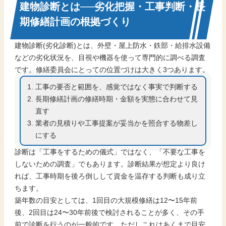
建物診断とは──劣化把握・工事判断・長
期修繕計画の根拠づくり
建物診断(劣化診断)とは、外壁・屋上防水・鉄部・給排水設備
などの劣化状況を、目視や機器を使って専門的に調べる調査
です。修繕委員会にとっての位置づけは大きく3つあります。
工事の要否と範囲を、感覚ではなく事実で判断する
長期修繕計画の修繕時期・金額を実態に合わせて見
直す
業者の見積りや工事提案が妥当かを照合する物差し
にする
診断は「工事をするための儀式」ではなく、「不要な工事を
しないための調査」でもあります。診断結果が想定より良け
れば、工事時期を後ろ倒しして資金を温存する判断も成り立
ちます。
築年数の目安としては、1回目の大規模修繕は12〜15年前
後、2回目は24〜30年前後で検討されることが多く、その手
前で診断を行うのが一般的です。ただしこれはあくまで目安