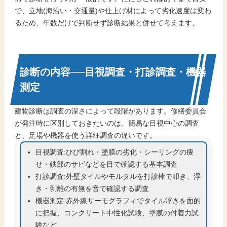
で、立地(海沿い・交通量)や仕上げ材によって劣化速度は変わ
るため、年数だけで判断せず診断結果と併せて考えます。
診断の内容──目視調査・打診調査・機器
測定
建物診断は調査の深さによって段階があります。修繕委員会
が発注時に区別しておきたいのは、簡易な目視中心の調査
と、足場や機器を使う詳細調査の違いです。
目視調査:ひび割れ・塗膜の劣化・シーリングの痩
せ・鉄部のサビなどを目で確認する基本調査
打診調査:外壁タイルやモルタルを打診棒で叩き、浮
き・剥離の有無を音で確認する調査
機器測定:赤外線サーモグラフィでタイル浮きを面的
に把握、コンクリート中性化試験、塗膜の付着力試
験など