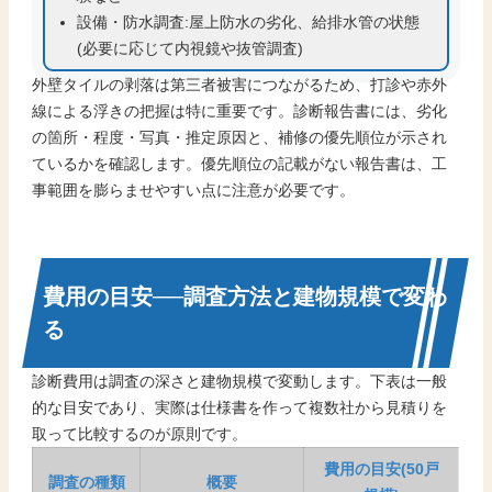
設備・防水調査:屋上防水の劣化、給排水管の状態
(必要に応じて内視鏡や抜管調査)
外壁タイルの剥落は第三者被害につながるため、打診や赤外
線による浮きの把握は特に重要です。診断報告書には、劣化
の箇所・程度・写真・推定原因と、補修の優先順位が示され
ているかを確認します。優先順位の記載がない報告書は、工
事範囲を膨らませやすい点に注意が必要です。
費用の目安──調査方法と建物規模で変わ
る
診断費用は調査の深さと建物規模で変動します。下表は一般
的な目安であり、実際は仕様書を作って複数社から見積りを
取って比較するのが原則です。
費用の目安(50戸
調査の種類
概要