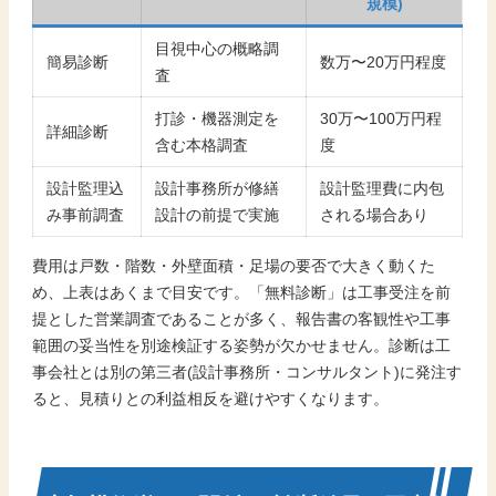
規模)
目視中心の概略調
簡易診断
数万〜20万円程度
査
打診・機器測定を
30万〜100万円程
詳細診断
含む本格調査
度
設計監理込
設計事務所が修繕
設計監理費に内包
み事前調査
設計の前提で実施
される場合あり
費用は戸数・階数・外壁面積・足場の要否で大きく動くた
め、上表はあくまで目安です。「無料診断」は工事受注を前
提とした営業調査であることが多く、報告書の客観性や工事
範囲の妥当性を別途検証する姿勢が欠かせません。診断は工
事会社とは別の第三者(設計事務所・コンサルタント)に発注す
ると、見積りとの利益相反を避けやすくなります。