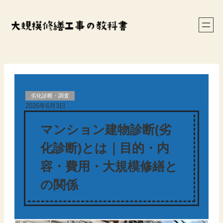
内
容
を
ス
キ
ッ
プ
劣化診断・調査
2026年6月3日
マンション建物診断(劣
化診断)とは｜目的・内
容・費用・大規模修繕と
の関係