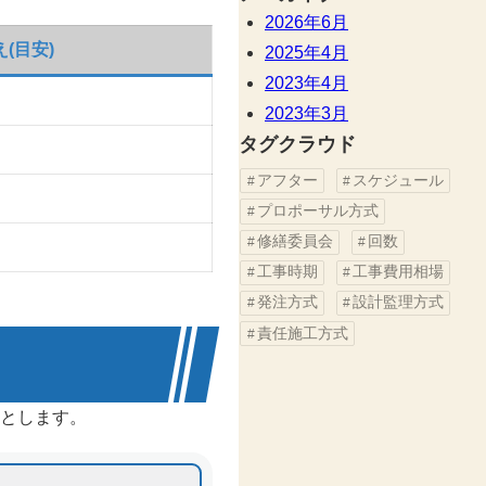
2026年6月
(目安)
2025年4月
2023年4月
2023年3月
タグクラウド
アフター
スケジュール
プロポーサル方式
修繕委員会
回数
工事時期
工事費用相場
発注方式
設計監理方式
責任施工方式
とします。