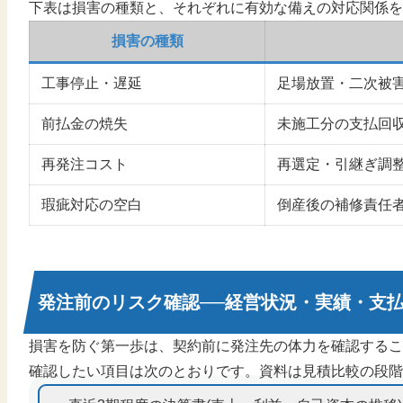
下表は損害の種類と、それぞれに有効な備えの対応関係を
損害の種類
工事停止・遅延
足場放置・二次被
前払金の焼失
未施工分の支払回
再発注コスト
再選定・引継ぎ調
瑕疵対応の空白
倒産後の補修責任
発注前のリスク確認──経営状況・実績・支
損害を防ぐ第一歩は、契約前に発注先の体力を確認するこ
確認したい項目は次のとおりです。資料は見積比較の段階