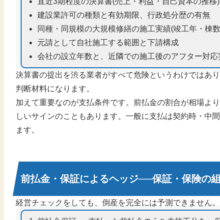
直近3期程度の決算書(売上・利益・自己資本の推移)
建設業許可の種類と有効期限、行政処分歴の有無
同種・同規模の大規模修繕の施工実績(竣工年・棟数
元請として自社施工する範囲と下請構成
会社の設立年数と、近隣での施工後のアフター対応
決算書の提出を渋る業者がすべて危険というわけではあり
判断材料になります。
加えて重要なのが支払条件です。前払金の割合が相場より
しいサインのこともあります。一般に支払は契約時・中間
ます。
前払金・保証によるヘッジ──保証・保険の
経営チェックをしても、倒産を完全には予測できません。