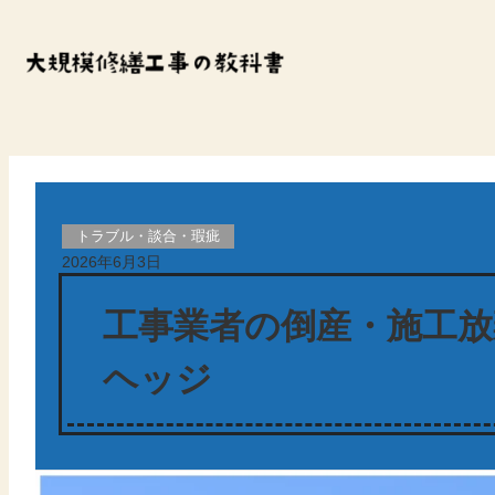
内
容
を
ス
キ
ッ
トラブル・談合・瑕疵
プ
2026年6月3日
工事業者の倒産・施工放
ヘッジ