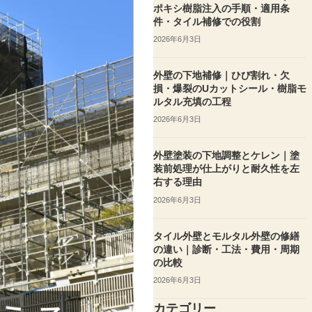
ポキシ樹脂注入の手順・適用条
件・タイル補修での役割
2026年6月3日
外壁の下地補修｜ひび割れ・欠
損・爆裂のUカットシール・樹脂モ
ルタル充填の工程
2026年6月3日
外壁塗装の下地調整とケレン｜塗
装前処理が仕上がりと耐久性を左
右する理由
2026年6月3日
タイル外壁とモルタル外壁の修繕
の違い｜診断・工法・費用・周期
の比較
2026年6月3日
カテゴリー