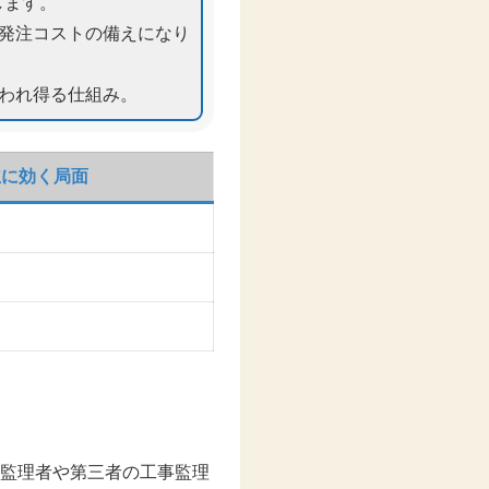
します。
再発注コストの備えになり
払われ得る仕組み。
主に効く局面
監理者や第三者の工事監理