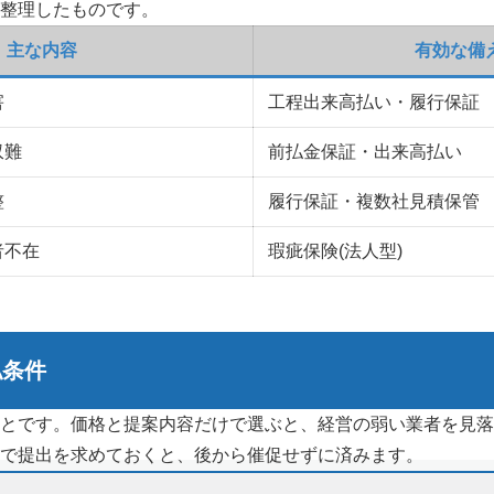
整理したものです。
主な内容
有効な備え
害
工程出来高払い・履行保証
収難
前払金保証・出来高払い
整
履行保証・複数社見積保管
者不在
瑕疵保険(法人型)
払条件
とです。価格と提案内容だけで選ぶと、経営の弱い業者を見落
で提出を求めておくと、後から催促せずに済みます。