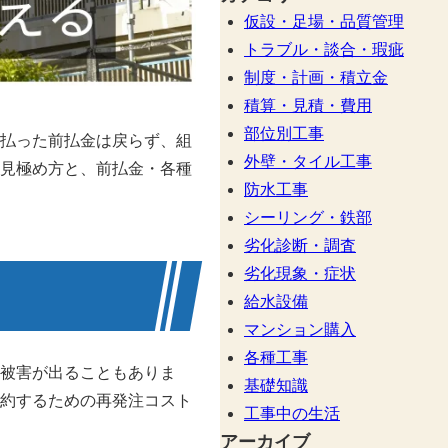
仮設・足場・品質管理
トラブル・談合・瑕疵
制度・計画・積立金
積算・見積・費用
部位別工事
払った前払金は戻らず、組
外壁・タイル工事
見極め方と、前払金・各種
防水工事
シーリング・鉄部
劣化診断・調査
劣化現象・症状
給水設備
マンション購入
各種工事
被害が出ることもありま
基礎知識
約するための再発注コスト
工事中の生活
アーカイブ