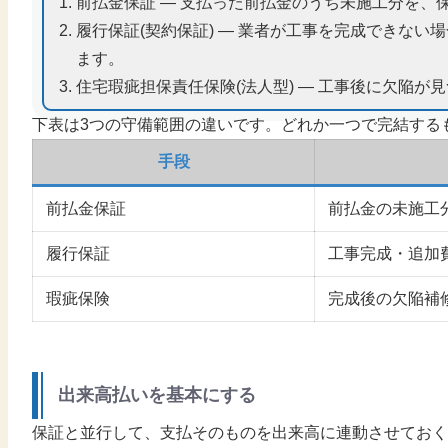
前払金保証 — 支払った前払金のうち未施工分を
履行保証(契約保証) — 業者が工事を完成できな
ます。
住宅瑕疵担保責任保険(法人型) — 工事後に欠陥
下表は3つの守備範囲の違いです。どれか一つで完結する
手段
前払金保証
前払金の未施工
履行保証
工事完成・追加
瑕疵保険
完成後の欠陥補
出来高払いを基本にする
保証と並行して、支払そのものを出来高に連動させておく