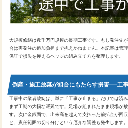
大規模修繕は数千万円規模の長期工事です。もし発注先が
合は再発注の追加負担まで抱えかねません。本記事は管理
保証で損失を抑えるヘッジの組み立て方を整理します。
倒産・施工放棄が組合にもたらす損害──工
工事中の業者破綻は、単に「工事が止まる」だけでは済み
まず工期の大幅な遅延です。足場が組まれたまま現場が放
す。次に金銭面で、出来高を超えて支払った前払金が回収
と、責任範囲の切り分けという厄介な調整も発生します。