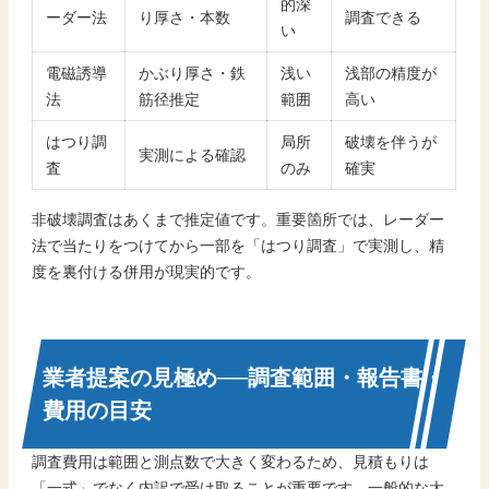
的深
ーダー法
り厚さ・本数
調査できる
い
電磁誘導
かぶり厚さ・鉄
浅い
浅部の精度が
法
筋径推定
範囲
高い
はつり調
局所
破壊を伴うが
実測による確認
査
のみ
確実
非破壊調査はあくまで推定値です。重要箇所では、レーダー
法で当たりをつけてから一部を「はつり調査」で実測し、精
度を裏付ける併用が現実的です。
業者提案の見極め──調査範囲・報告書・
費用の目安
調査費用は範囲と測点数で大きく変わるため、見積もりは
「一式」でなく内訳で受け取ることが重要です。一般的な大