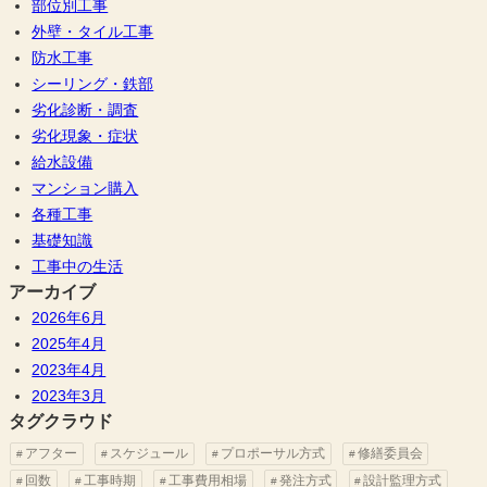
部位別工事
外壁・タイル工事
防水工事
シーリング・鉄部
劣化診断・調査
劣化現象・症状
給水設備
マンション購入
各種工事
基礎知識
工事中の生活
アーカイブ
2026年6月
2025年4月
2023年4月
2023年3月
タグクラウド
アフター
スケジュール
プロポーサル方式
修繕委員会
回数
工事時期
工事費用相場
発注方式
設計監理方式