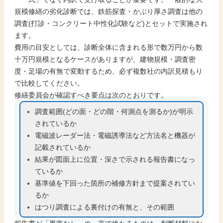
規模修繕の劣化診断では、鉄筋探査・かぶり厚さ調査は他の
調査(打診・コンクリート中性化試験など)とセットで実施され
ます。
費用の目安としては、診断全体に含まれる形で数万円から数
十万円規模となるケースがありますが、建物規模・調査密
度・足場の有無で変動するため、必ず複数社の内訳見積もり
で比較してください。
修繕委員会が確認すべき要点は次のとおりです。
調査範囲(どの面・どの階・何測点を測るか)が明示
されているか
電磁波レーダー法・電磁誘導法など方法名と機器が
記載されているか
結果が図面上に位置・深さで示される報告書になっ
ているか
基準値を下回った箇所の補修方針まで提案されてい
るか
はつり調査による裏付けの有無と、その範囲