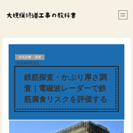
内
容
を
ス
キ
ッ
プ
劣化診断・調査
2026年6月3日
鉄筋探査・かぶり厚さ調
査｜電磁波レーダーで鉄
筋腐食リスクを評価する