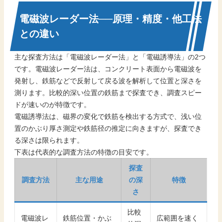
電磁波レーダー法──原理・精度・他工法
との違い
主な探査方法は「電磁波レーダー法」と「電磁誘導法」の2つ
です。電磁波レーダー法は、コンクリート表面から電磁波を
発射し、鉄筋などで反射して戻る波を解析して位置と深さを
測ります。比較的深い位置の鉄筋まで探査でき、調査スピー
ドが速いのが特徴です。
電磁誘導法は、磁界の変化で鉄筋を検出する方式で、浅い位
置のかぶり厚さ測定や鉄筋径の推定に向きますが、探査でき
る深さは限られます。
下表は代表的な調査方法の特徴の目安です。
探査
調査方法
主な用途
の深
特徴
さ
比較
電磁波レ
鉄筋位置・かぶ
広範囲を速く