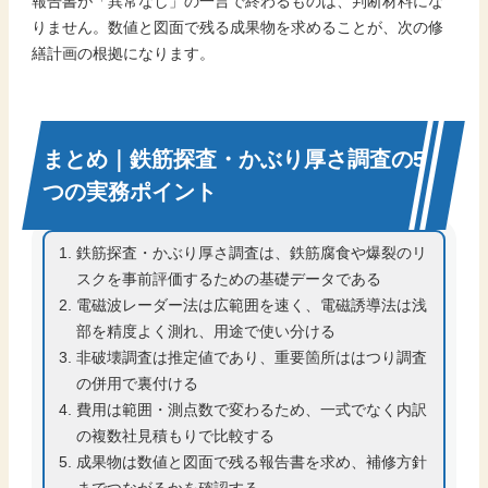
報告書が「異常なし」の一言で終わるものは、判断材料にな
りません。数値と図面で残る成果物を求めることが、次の修
繕計画の根拠になります。
まとめ｜鉄筋探査・かぶり厚さ調査の5
つの実務ポイント
鉄筋探査・かぶり厚さ調査は、鉄筋腐食や爆裂のリ
スクを事前評価するための基礎データである
電磁波レーダー法は広範囲を速く、電磁誘導法は浅
部を精度よく測れ、用途で使い分ける
非破壊調査は推定値であり、重要箇所ははつり調査
の併用で裏付ける
費用は範囲・測点数で変わるため、一式でなく内訳
の複数社見積もりで比較する
成果物は数値と図面で残る報告書を求め、補修方針
までつながるかを確認する