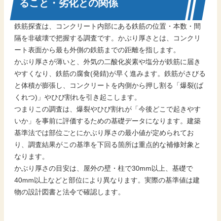
ること・劣化との関係
鉄筋探査は、コンクリート内部にある鉄筋の位置・本数・間
隔を非破壊で把握する調査です。かぶり厚さとは、コンクリ
ート表面から最も外側の鉄筋までの距離を指します。
かぶり厚さが薄いと、外気の二酸化炭素や塩分が鉄筋に届き
やすくなり、鉄筋の腐食(発錆)が早く進みます。鉄筋がさびる
と体積が膨張し、コンクリートを内側から押し割る「爆裂(ば
くれつ)」やひび割れを引き起こします。
つまりこの調査は、爆裂やひび割れが「今後どこで起きやす
いか」を事前に評価するための基礎データになります。建築
基準法では部位ごとにかぶり厚さの最小値が定められてお
り、調査結果がこの基準を下回る箇所は重点的な補修対象と
なります。
かぶり厚さの目安は、屋外の壁・柱で30mm以上、基礎で
40mm以上などと部位により異なります。実際の基準値は建
物の設計図書と法令で確認します。