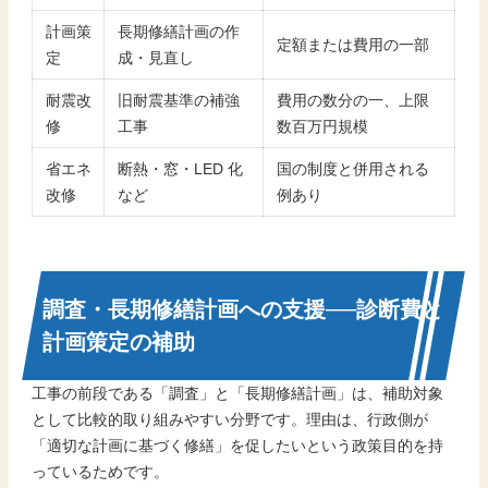
計画策
長期修繕計画の作
定額または費用の一部
定
成・見直し
耐震改
旧耐震基準の補強
費用の数分の一、上限
修
工事
数百万円規模
省エネ
断熱・窓・LED 化
国の制度と併用される
改修
など
例あり
調査・長期修繕計画への支援──診断費と
計画策定の補助
工事の前段である「調査」と「長期修繕計画」は、補助対象
として比較的取り組みやすい分野です。理由は、行政側が
「適切な計画に基づく修繕」を促したいという政策目的を持
っているためです。