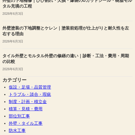
外壁の下地補修｜ひび割れ・欠損・爆裂のUカットシール・樹脂モル
タル充填の工程
2026年6月3日
外壁塗装の下地調整とケレン｜塗装前処理が仕上がりと耐久性を左
右する理由
2026年6月3日
タイル外壁とモルタル外壁の修繕の違い｜診断・工法・費用・周期
の比較
2026年6月3日
カテゴリー
仮設・足場・品質管理
トラブル・談合・瑕疵
制度・計画・積立金
積算・見積・費用
部位別工事
外壁・タイル工事
防水工事