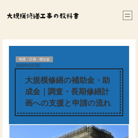
内
容
を
ス
キ
ッ
プ
制度・計画・積立金
2026年6月3日
大規模修繕の補助金・助
成金｜調査・長期修繕計
画への支援と申請の流れ