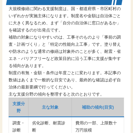
大規模修繕に関わる支援制度は、国・都道府県・市区町村の
いずれかが実施主体になります。制度名や金額は自治体ごと
に大きく異なるため、まず「自分の自治体に窓口があるか」
を確認するのが出発点です。
補助の対象になりやすいのは、工事そのものより「事前の調
査・計画づくり」と「特定の性能向上工事」です。塗り替え
や防水のような通常の修繕は対象外のことが多く、耐震・省
エネ・バリアフリーなど政策目的に沿う工事に支援が集中す
る傾向があります。
制度の有無・金額・条件は年度ごとに変わります。本記事の
数値はあくまで一般的な目安であり、最終的な確認は必ず自
治体の最新要綱で行ってください。
主な支援分野の傾向を整理すると次のとおりです。
支援分
主な対象
補助の傾向(目安)
野
調査・
劣化診断、耐震診
費用の一部、上限数十
診断
断
万円規模