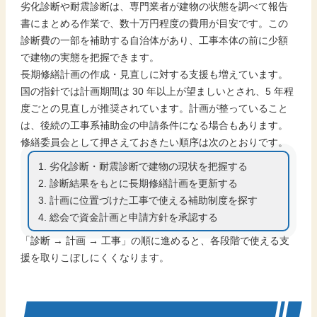
劣化診断や耐震診断は、専門業者が建物の状態を調べて報告
書にまとめる作業で、数十万円程度の費用が目安です。この
診断費の一部を補助する自治体があり、工事本体の前に少額
で建物の実態を把握できます。
長期修繕計画の作成・見直しに対する支援も増えています。
国の指針では計画期間は 30 年以上が望ましいとされ、5 年程
度ごとの見直しが推奨されています。計画が整っていること
は、後続の工事系補助金の申請条件になる場合もあります。
修繕委員会として押さえておきたい順序は次のとおりです。
劣化診断・耐震診断で建物の現状を把握する
診断結果をもとに長期修繕計画を更新する
計画に位置づけた工事で使える補助制度を探す
総会で資金計画と申請方針を承認する
「診断 → 計画 → 工事」の順に進めると、各段階で使える支
援を取りこぼしにくくなります。