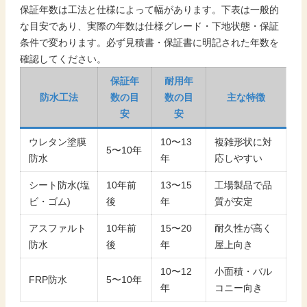
保証年数は工法と仕様によって幅があります。下表は一般的
な目安であり、実際の年数は仕様グレード・下地状態・保証
条件で変わります。必ず見積書・保証書に明記された年数を
確認してください。
保証年
耐用年
防水工法
数の目
数の目
主な特徴
安
安
ウレタン塗膜
10〜13
複雑形状に対
5〜10年
防水
年
応しやすい
シート防水(塩
10年前
13〜15
工場製品で品
ビ・ゴム)
後
年
質が安定
アスファルト
10年前
15〜20
耐久性が高く
防水
後
年
屋上向き
10〜12
小面積・バル
FRP防水
5〜10年
年
コニー向き