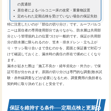
の貫通部
居住者によるバルコニー床の改変・重量物設置
定められた定期点検を受けていない場合の保証失効
特に注意したいのが「部位の切り分け」です。ルーフバルコ
ニーは居住者の専用使用部分でありながら、防水層は共用部
分という管理規約上の位置づけが一般的です。保証が共用部
分の防水層に限られるのか、笠木・排水ドレン・立ち上が
り・サッシ取り合いまで含むのかを、図面と保証書で対応づ
けて確認しておくと、漏水時の責任の所在で揉めにくくなり
ます。
漏水が起きた際は「施工不良か・経年劣化か・外力か」で保
証可否が分かれます。原因の切り分けは専門的な調査(散水試
験・赤外線調査など)が必要になるため、調査費用の負担者も
契約時に取り決めておくと安全です。
保証を維持する条件──定期点検と更新の