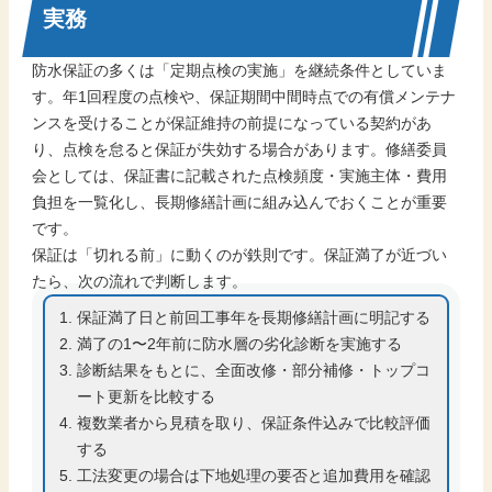
実務
防水保証の多くは「定期点検の実施」を継続条件としていま
す。年1回程度の点検や、保証期間中間時点での有償メンテナ
ンスを受けることが保証維持の前提になっている契約があ
り、点検を怠ると保証が失効する場合があります。修繕委員
会としては、保証書に記載された点検頻度・実施主体・費用
負担を一覧化し、長期修繕計画に組み込んでおくことが重要
です。
保証は「切れる前」に動くのが鉄則です。保証満了が近づい
たら、次の流れで判断します。
保証満了日と前回工事年を長期修繕計画に明記する
満了の1〜2年前に防水層の劣化診断を実施する
診断結果をもとに、全面改修・部分補修・トップコ
ート更新を比較する
複数業者から見積を取り、保証条件込みで比較評価
する
工法変更の場合は下地処理の要否と追加費用を確認