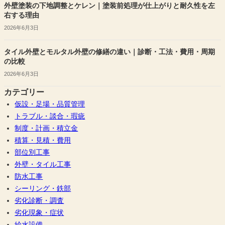
外壁塗装の下地調整とケレン｜塗装前処理が仕上がりと耐久性を左
右する理由
2026年6月3日
タイル外壁とモルタル外壁の修繕の違い｜診断・工法・費用・周期
の比較
2026年6月3日
カテゴリー
仮設・足場・品質管理
トラブル・談合・瑕疵
制度・計画・積立金
積算・見積・費用
部位別工事
外壁・タイル工事
防水工事
シーリング・鉄部
劣化診断・調査
劣化現象・症状
給水設備