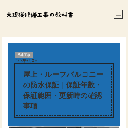
内
容
を
ス
キ
ッ
プ
防水工事
2026年6月3日
屋上・ルーフバルコニー
の防水保証｜保証年数・
保証範囲・更新時の確認
事項