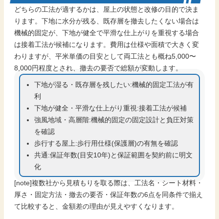
どちらの工法が適するかは、屋上の状態と改修の目的で決ま
ります。下地に水分が残る、既存層を撤去したくない場合は
機械的固定が、下地が健全で平滑な仕上がりを重視する場合
は接着工法が候補になります。費用は仕様や面積で大きく変
わりますが、平米単価の目安として両工法とも概ね5,000〜
8,000円程度とされ、撤去の要否で総額が変動します。
下地が湿る・既存層を残したい:機械的固定工法が有
利
下地が健全・平滑な仕上がり重視:接着工法が候補
強風地域・高層階:機械的固定の固定設計と負圧対策
を確認
歩行する屋上:歩行用仕様(保護層)の有無を確認
共通:保証年数(目安10年)と保証範囲を契約前に明文
化
[note]複数社から見積もりを取る際は、工法名・シート材料・
厚さ・固定方法・撤去の要否・保証年数の6点を同条件で揃え
て比較すると、金額差の理由が見えやすくなります。