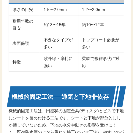
厚さの目安
1.5〜2.0mm
1.2〜2.0mm
耐用年数の
約13〜15年
約10〜12年
目安
不要なタイプが
トップコート必要が
表面保護
多い
多い
紫外線・摩耗に
柔軟で複雑形状に対
特徴
強い
応
機械的固定工法──通気と下地非依存
機械的固定工法は、円盤状の固定金具(ディスク)とビスで下地
にシートを留め付ける工法です。シートと下地が部分的にし
か接していないため、下地の水分や動きの影響を受けにく
く、既存防水層の上から重ねて施工(かぶせ工法)しやすいのが