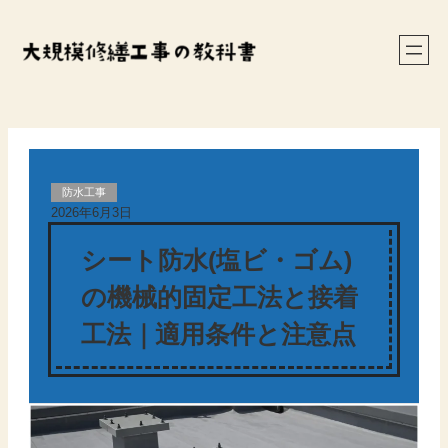
内
容
を
ス
キ
ッ
プ
防水工事
2026年6月3日
シート防水(塩ビ・ゴム)
の機械的固定工法と接着
工法｜適用条件と注意点