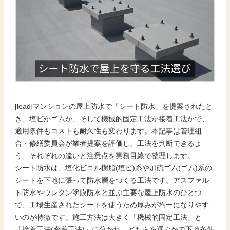
[lead]マンションの屋上防水で「シート防水」を提案されたと
き、塩ビかゴムか、そして機械的固定工法か接着工法かで、
適用条件もコストも耐久性も変わります。本記事は管理組
合・修繕委員会が業者提案を評価し、工法を判断できるよ
う、それぞれの違いと注意点を実務目線で整理します。
シート防水は、塩化ビニル樹脂(塩ビ)系や加硫ゴム(ゴム)系の
シートを下地に張って防水層をつくる工法です。アスファル
ト防水やウレタン塗膜防水と並ぶ主要な屋上防水のひとつ
で、工場生産されたシートを使うため厚みが均一になりやす
いのが特徴です。施工方法は大きく「機械的固定工法」と
「接着工法(密着工法)」に分かれ、どちらを選ぶかで下地条件