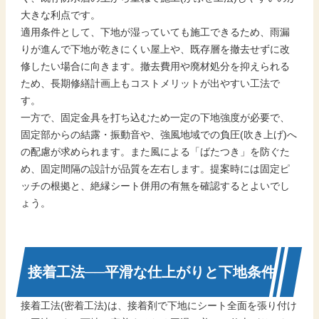
大きな利点です。
適用条件として、下地が湿っていても施工できるため、雨漏
りが進んで下地が乾きにくい屋上や、既存層を撤去せずに改
修したい場合に向きます。撤去費用や廃材処分を抑えられる
ため、長期修繕計画上もコストメリットが出やすい工法で
す。
一方で、固定金具を打ち込むため一定の下地強度が必要で、
固定部からの結露・振動音や、強風地域での負圧(吹き上げ)へ
の配慮が求められます。また風による「ばたつき」を防ぐた
め、固定間隔の設計が品質を左右します。提案時には固定ピ
ッチの根拠と、絶縁シート併用の有無を確認するとよいでし
ょう。
接着工法──平滑な仕上がりと下地条件
接着工法(密着工法)は、接着剤で下地にシート全面を張り付け