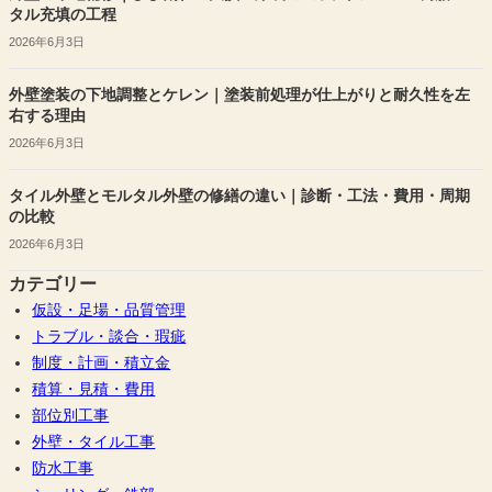
タル充填の工程
2026年6月3日
外壁塗装の下地調整とケレン｜塗装前処理が仕上がりと耐久性を左
右する理由
2026年6月3日
タイル外壁とモルタル外壁の修繕の違い｜診断・工法・費用・周期
の比較
2026年6月3日
カテゴリー
仮設・足場・品質管理
トラブル・談合・瑕疵
制度・計画・積立金
積算・見積・費用
部位別工事
外壁・タイル工事
防水工事