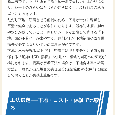
る工法です。下地と密着するため平滑で美しい仕上がりにな
り、シートの浮きやばたつきが起きにくく、歩行頻度のある
屋上にも向きます。
ただし下地に密着させる前提のため、下地が十分に乾燥し、
平滑で健全であることが条件になります。既存防水層に膨れ
や水分が残っていると、新しいシートが追従して膨れる「下
地起因の不具合」が出やすく、原則として下地補修や既存層
撤去が必要になりやすい点に注意が必要です。
下地に水分が残る屋上では、密着工法でも部分的に通気を確
保する「絶縁(通気)+接着」の併用や、機械的固定への変更が
検討されます。提案が密着工法の場合は、下地含水率の確認
方法と、膨れが出た場合の責任区分(保証範囲)を契約前に確認
しておくことが実務上重要です。
工法選定──下地・コスト・保証で比較す
る