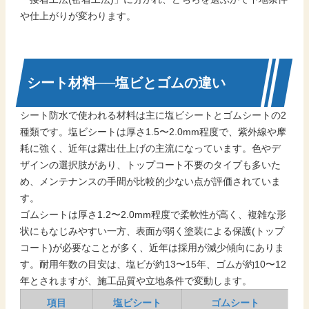
や仕上がりが変わります。
シート材料──塩ビとゴムの違い
シート防水で使われる材料は主に塩ビシートとゴムシートの2
種類です。塩ビシートは厚さ1.5〜2.0mm程度で、紫外線や摩
耗に強く、近年は露出仕上げの主流になっています。色やデ
ザインの選択肢があり、トップコート不要のタイプも多いた
め、メンテナンスの手間が比較的少ない点が評価されていま
す。
ゴムシートは厚さ1.2〜2.0mm程度で柔軟性が高く、複雑な形
状にもなじみやすい一方、表面が弱く塗装による保護(トップ
コート)が必要なことが多く、近年は採用が減少傾向にありま
す。耐用年数の目安は、塩ビが約13〜15年、ゴムが約10〜12
年とされますが、施工品質や立地条件で変動します。
項目
塩ビシート
ゴムシート