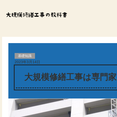
内
容
を
ス
キ
ッ
基礎知識
プ
2023年3月14日
大規模修繕工事は専門