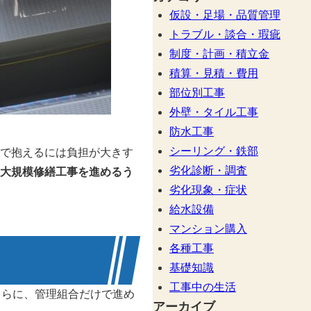
仮設・足場・品質管理
トラブル・談合・瑕疵
制度・計画・積立金
積算・見積・費用
部位別工事
外壁・タイル工事
防水工事
シーリング・鉄部
で抱えるには負担が大きす
劣化診断・調査
大規模修繕工事を進めるう
劣化現象・症状
給水設備
マンション購入
各種工事
基礎知識
工事中の生活
さらに、管理組合だけで進め
アーカイブ